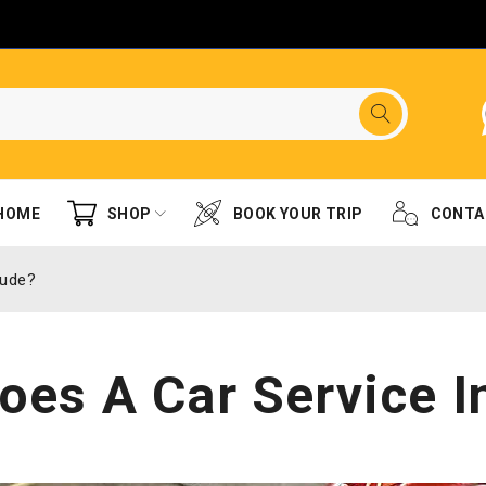
HOME
SHOP
BOOK YOUR TRIP
CONTA
lude?
oes A Car Service I