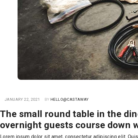
JANUARY 22, 2021
BY
HELLO@CASTAWAY
The small round table in the din
overnight guests course down w
Lorem ipsum dolor sit amet, consectetur adipiscing elit. Quis