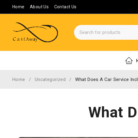
Home
About Us
Contact Us
Home
/
Uncategorized
/
What Does A Car Service Inc
What D