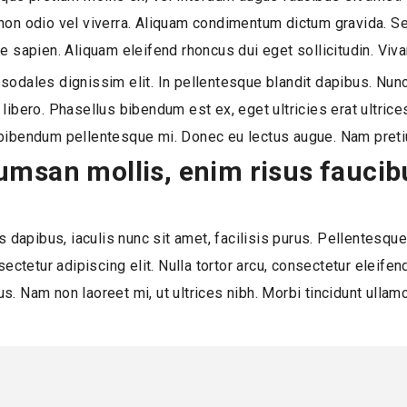
 non odio vel viverra. Aliquam condimentum dictum gravida. 
rnare sapien. Aliquam eleifend rhoncus dui eget sollicitudin. 
ac, sodales dignissim elit. In pellentesque blandit dapibus. 
ibero. Phasellus bibendum est ex, eget ultricies erat ultrices 
bibendum pellentesque mi. Donec eu lectus augue. Nam pretium
msan mollis, enim risus faucibu
s dapibus, iaculis nunc sit amet, facilisis purus. Pellentesqu
tetur adipiscing elit. Nulla tortor arcu, consectetur eleife
mus. Nam non laoreet mi, ut ultrices nibh. Morbi tincidunt ulla